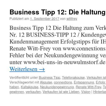
Business Tipp 12: Die Haltun
Publiziert am
1. September 2017
von
wittfrey
Business Tipp 12 Die Haltung zum Ver
Nr. 12 BUSINESS-TIPP 12 / Kundenge
Kundenmanagement Erfolgstipps für I
Renate Witt-Frey von www.connextions.d
Fehler bei der Neukundengewinnung ver
unter www.bei-uns-in-neuwulmstorf.de
Weiterlesen
→
Veröffentlicht unter
Business Tipp
,
Telefonakquise
,
Verkaufen is
Verschlagwortet mit
Akquise
,
connextions
,
Entspannung
,
Erfolg
haben
,
Kaltakquise
,
Neukundengewinnung
,
Renate Witt-Frey
,
T
gewinnen
,
verkaufen
,
Verkaufen ist wie Lieben
,
Vision
|
Hinterl