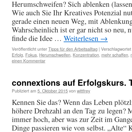
Herumschweifen? Sich ablenken (lassen
Wie auch Sie Ihr Kreatives Potenzial nu
gerade einen neuen Weg, mit Ablenkun
Wahrscheinlich ist er gar nicht so neu, 
finde die Idee …
Weiterlesen
→
Veröffentlicht unter
Tipps für den Arbeitsalltag
|
Verschlagwortet
Erfolg
,
Fokus
,
Herumschweifen
,
Konzentration
,
mehr schaffen
,
einen Kommentar
connextions auf Erfolgskurs. T
Publiziert am
5. Oktober 2015
von
wittfrey
Kennen Sie das? Wenn das Leben plötzli
höhere Drehzahl an den Tag zu legen?
immer hoch, aber was zur Zeit im Gange i
Dinge passieren wie von selbst. „Alte“