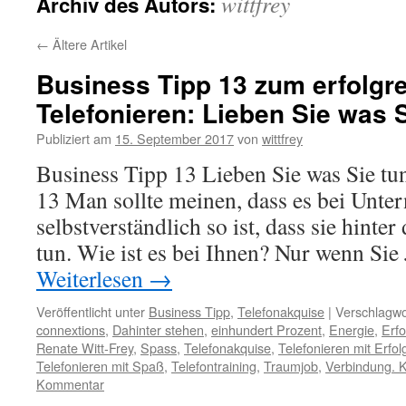
wittfrey
Archiv des Autors:
←
Ältere Artikel
Business Tipp 13 zum erfolgr
Telefonieren: Lieben Sie was 
Publiziert am
15. September 2017
von
wittfrey
Business Tipp 13 Lieben Sie was Sie tu
13 Man sollte meinen, dass es bei Unt
selbstverständlich so ist, dass sie hinter
tun. Wie ist es bei Ihnen? Nur wenn Si
Weiterlesen
→
Veröffentlicht unter
Business Tipp
,
Telefonakquise
|
Verschlagwo
connextions
,
Dahinter stehen
,
einhundert Prozent
,
Energie
,
Erfo
Renate Witt-Frey
,
Spass
,
Telefonakquise
,
Telefonieren mit Erfol
Telefonieren mit Spaß
,
Telefontraining
,
Traumjob
,
Verbindung. 
Kommentar