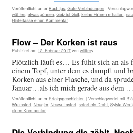
Veröffentlicht unter
Buchtips
,
Gute Verbindungen
|
Verschlagwor
wählen
,
etwas gönnen
,
Geiz ist Geil
,
kleine Firmen erhalten
,
nac
Hinterlasse einen Kommentar
Flow – Der Korken ist raus
Publiziert am
12. Februar 2017
von
wittfrey
Plötzlich läuft es… Es fühlt sich an als
einem Topf, unter dem es dampft und br
Korken aus einer Flasche, und da sprud
Januar…als ich mich gerade aus dem 
Veröffentlicht unter
Erfolgsgeschichten
|
Verschlagwortet mit
Bj
Wulmstorf
,
Neugier
,
Neuwulmstorf
,
sofort ein Draht
,
Sylvia Wen
einen Kommentar
Die Verbindung die zählt. Noch