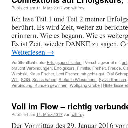
Publiziert am
11. März 2017
von
wittfrey
Ich lese Teil 1 und Teil 2 meiner Erfolg
berührt. Es wird Zeit, weiter zu bericht
erinnern. Wie es begann. Wie es weitergi
Es ist Zeit, wieder DANKE zu sagen. 
Weiterlesen
→
Veröffentlicht unter
Erfolgsgeschichten
|
Verschlagwortet mit
bni
braucht Verbindungen
,
Erfolgskurs
,
Firmilie
,
Freiheit
,
Freude
,
Ga
Wirobski
,
Klaus Fischer
,
Leni Fischer
,
mir gehts gut
,
Olaf Schra
Witt
,
SOG
,
Spass haben
,
Stefanie Wiesemann
,
Sylvia Karasch
Verbindung. Kunden gewinnen
,
Wolfgang Grube
|
Hinterlasse 
Voll im Flow – richtig verbund
Publiziert am
11. März 2017
von
wittfrey
Der Vormittag des 29. Januar 2016 vor