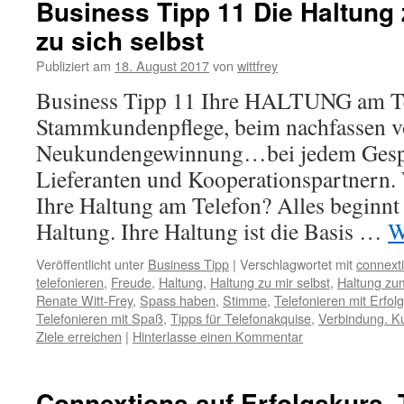
Business Tipp 11 Die Haltun
zu sich selbst
Publiziert am
18. August 2017
von
wittfrey
Business Tipp 11 Ihre HALTUNG am Te
Stammkundenpflege, beim nachfassen v
Neukundengewinnung…bei jedem Gesp
Lieferanten und Kooperationspartnern.
Ihre Haltung am Telefon? Alles beginnt 
Haltung. Ihre Haltung ist die Basis …
W
Veröffentlicht unter
Business Tipp
|
Verschlagwortet mit
connext
telefonieren
,
Freude
,
Haltung
,
Haltung zu mir selbst
,
Haltung z
Renate Witt-Frey
,
Spass haben
,
Stimme
,
Telefonieren mit Erfolg
Telefonieren mit Spaß
,
Tipps für Telefonakquise
,
Verbindung. K
Ziele erreichen
|
Hinterlasse einen Kommentar
Connextions auf Erfolgskurs, T