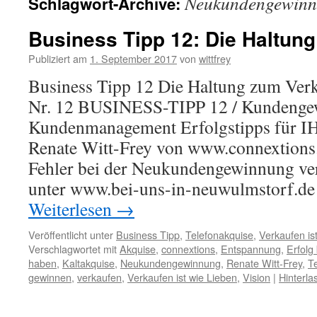
Neukundengewin
Schlagwort-Archive:
Business Tipp 12: Die Haltun
Publiziert am
1. September 2017
von
wittfrey
Business Tipp 12 Die Haltung zum Ver
Nr. 12 BUSINESS-TIPP 12 / Kundenge
Kundenmanagement Erfolgstipps für I
Renate Witt-Frey von www.connextions.d
Fehler bei der Neukundengewinnung ver
unter www.bei-uns-in-neuwulmstorf.de
Weiterlesen
→
Veröffentlicht unter
Business Tipp
,
Telefonakquise
,
Verkaufen is
Verschlagwortet mit
Akquise
,
connextions
,
Entspannung
,
Erfolg
haben
,
Kaltakquise
,
Neukundengewinnung
,
Renate Witt-Frey
,
T
gewinnen
,
verkaufen
,
Verkaufen ist wie Lieben
,
Vision
|
Hinterl