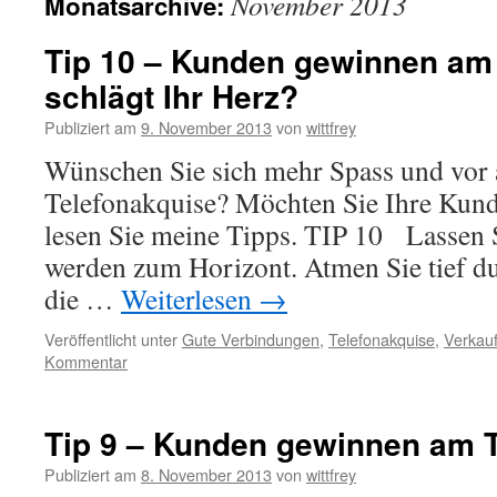
November 2013
Monatsarchive:
Tip 10 – Kunden gewinnen am 
schlägt Ihr Herz?
Publiziert am
9. November 2013
von
wittfrey
Wünschen Sie sich mehr Spass und vor 
Telefonakquise? Möchten Sie Ihre Kun
lesen Sie meine Tipps. TIP 10 Lassen S
werden zum Horizont. Atmen Sie tief du
die …
Weiterlesen
→
Veröffentlicht unter
Gute Verbindungen
,
Telefonakquise
,
Verkauf
Kommentar
Tip 9 – Kunden gewinnen am Te
Publiziert am
8. November 2013
von
wittfrey