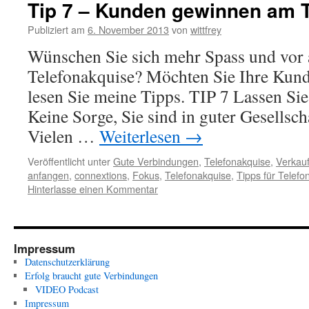
Tip 7 – Kunden gewinnen am T
Publiziert am
6. November 2013
von
wittfrey
Wünschen Sie sich mehr Spass und vor 
Telefonakquise? Möchten Sie Ihre Kun
lesen Sie meine Tipps. TIP 7 Lassen Sie
Keine Sorge, Sie sind in guter Gesellsc
Vielen …
Weiterlesen
→
Veröffentlicht unter
Gute Verbindungen
,
Telefonakquise
,
Verkauf
anfangen
,
connextions
,
Fokus
,
Telefonakquise
,
Tipps für Telefo
Hinterlasse einen Kommentar
Impressum
Datenschutzerklärung
Erfolg braucht gute Verbindungen
VIDEO Podcast
Impressum