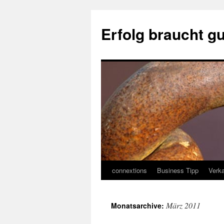
Erfolg braucht g
connextions
Business Tipp
Verka
Springe
zum
März 2011
Monatsarchive:
Inhalt