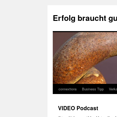
Erfolg braucht g
connextions
Business Tipp
Verka
Springe
zum
VIDEO Podcast
Inhalt