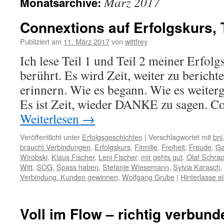
März 2017
Monatsarchive:
Connextions auf Erfolgskurs, T
Publiziert am
11. März 2017
von
wittfrey
Ich lese Teil 1 und Teil 2 meiner Erfolg
berührt. Es wird Zeit, weiter zu bericht
erinnern. Wie es begann. Wie es weitergi
Es ist Zeit, wieder DANKE zu sagen. 
Weiterlesen
→
Veröffentlicht unter
Erfolgsgeschichten
|
Verschlagwortet mit
bni
braucht Verbindungen
,
Erfolgskurs
,
Firmilie
,
Freiheit
,
Freude
,
Ga
Wirobski
,
Klaus Fischer
,
Leni Fischer
,
mir gehts gut
,
Olaf Schra
Witt
,
SOG
,
Spass haben
,
Stefanie Wiesemann
,
Sylvia Karasch
Verbindung. Kunden gewinnen
,
Wolfgang Grube
|
Hinterlasse 
Voll im Flow – richtig verbund