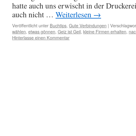
hatte auch uns erwischt in der Druckerei
auch nicht …
Weiterlesen
→
Veröffentlicht unter
Buchtips
,
Gute Verbindungen
|
Verschlagwor
wählen
,
etwas gönnen
,
Geiz ist Geil
,
kleine Firmen erhalten
,
nac
Hinterlasse einen Kommentar