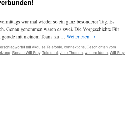
 verbunden!
vormittags war mal wieder so ein ganz besonderer Tag. Es
och. Genau genommen waren es zwei. Die Vorgeschichte Für
ich gerade mit meinem Team zu …
Weiterlesen
→
erschlagwortet mit
Akquise Telefonie
,
connextions
,
Geschichten vom
etzung
,
Renate Witt-Frey
,
Telefonat
,
viele Themen
,
weitere Ideen
,
Witt-Frey
|