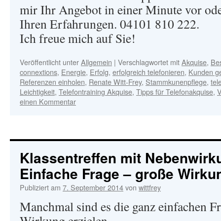
mir Ihr Angebot in einer Minute vor ode
Ihren Erfahrungen. 04101 810 222.
Ich freue mich auf Sie!
Veröffentlicht unter
Allgemein
|
Verschlagwortet mit
Akquise
,
Be
connextions
,
Energie
,
Erfolg
,
erfolgreich telefonieren
,
Kunden g
Referenzen einholen
,
Renate Witt-Frey
,
Stammkunenpflege
,
tel
Leichtigkeit
,
Telefontraining Akquise
,
Tipps für Telefonakquise
,
V
einen Kommentar
Klassentreffen mit Nebenwir
Einfache Frage – große Wirku
Publiziert am
7. September 2014
von
wittfrey
Manchmal sind es die ganz einfachen Fr
Wirkung erzielen.