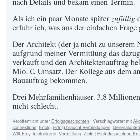
nach Details und bekam einen Termin.
Als ich ein paar Monate später
zufällig
d
erfuhr ich, was aus der einfachen Fra
Der Architekt (der ja nicht zu unserem 
aufgrund meiner Vermittlung das dazu
verkauft und den Architektenauftrag b
Mio. €. Umsatz. Der Kollege aus dem a
Bauauftrag bekommen.
Drei Mehrfamilienhäuser. 3,8 Millionen
nicht schlecht.
Veröffentlicht unter
Erfolgsgeschichten
|
Verschlagwortet mit
Akq
connextions
,
Erfolg
,
Erfolg braucht Verbindungen
,
Generalunte
Witt-Frey
,
telefonieren
,
Vermittlung
,
Ziele
|
Hinterlasse einen K