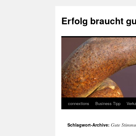
Erfolg braucht g
connextions
Business Tipp
Verka
Springe
zum
Gute Stimm
Schlagwort-Archive:
Inhalt