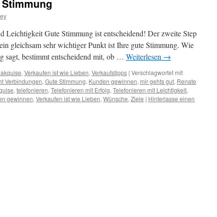
e Stimmung
rey
nd Leichtigkeit Gute Stimmung ist entscheidend! Der zweite Step
in gleichsam sehr wichtiger Punkt ist Ihre gute Stimmung. Wie
fig sagt, bestimmt entscheidend mit, ob …
Weiterlesen
→
nakquise
,
Verkaufen ist wie Lieben
,
Verkaufstipps
|
Verschlagwortet mit
cht Verbindungen
,
Gute Stimmung
,
Kunden gewinnen
,
mir gehts gut
,
Renate
quise
,
telefonieren
,
Telefonieren mit Erfolg
,
Telefonieren mit Leichtigkeit
,
en gewinnen
,
Verkaufen ist wie Lieben
,
Wünsche
,
Ziele
|
Hinterlasse einen