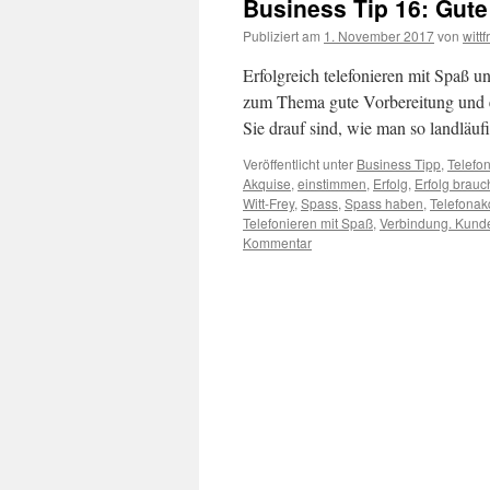
Business Tip 16: Gut
Publiziert am
1. November 2017
von
wittf
Erfolgreich telefonieren mit Spaß u
zum Thema gute Vorbereitung und e
Sie drauf sind, wie man so landläu
Veröffentlicht unter
Business Tipp
,
Telefo
Akquise
,
einstimmen
,
Erfolg
,
Erfolg brau
Witt-Frey
,
Spass
,
Spass haben
,
Telefonak
Telefonieren mit Spaß
,
Verbindung. Kund
Kommentar