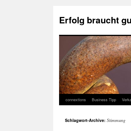
Erfolg braucht g
connextions
Business Tipp
Verka
Springe
zum
Stimmung
Schlagwort-Archive:
Inhalt