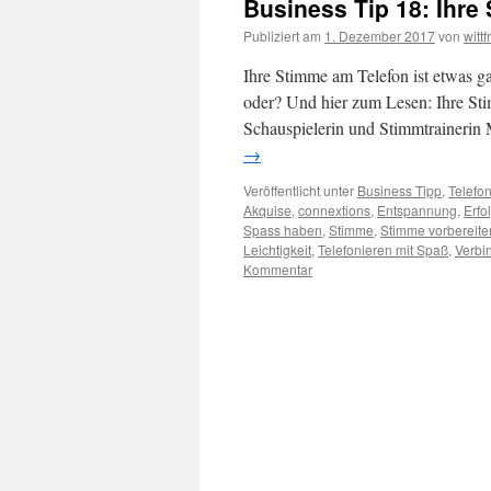
Business Tip 18: Ihre
Publiziert am
1. Dezember 2017
von
wittf
Ihre Stimme am Telefon ist etwas g
oder? Und hier zum Lesen: Ihre Sti
Schauspielerin und Stimmtrainerin
→
Veröffentlicht unter
Business Tipp
,
Telefo
Akquise
,
connextions
,
Entspannung
,
Erfo
Spass haben
,
Stimme
,
Stimme vorbereite
Leichtigkeit
,
Telefonieren mit Spaß
,
Verbi
Kommentar