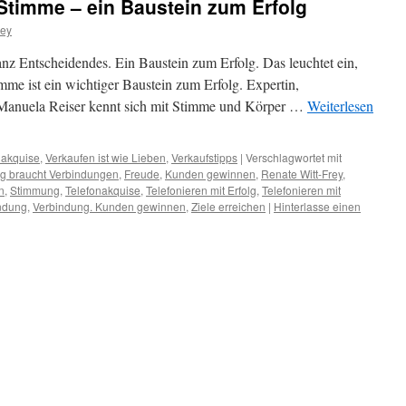
 Stimme – ein Baustein zum Erfolg
rey
anz Entscheidendes. Ein Baustein zum Erfolg. Das leuchtet ein,
mme ist ein wichtiger Baustein zum Erfolg. Expertin,
 Manuela Reiser kennt sich mit Stimme und Körper …
Weiterlesen
nakquise
,
Verkaufen ist wie Lieben
,
Verkaufstipps
|
Verschlagwortet mit
lg braucht Verbindungen
,
Freude
,
Kunden gewinnen
,
Renate Witt-Frey
,
n
,
Stimmung
,
Telefonakquise
,
Telefonieren mit Erfolg
,
Telefonieren mit
ndung
,
Verbindung. Kunden gewinnen
,
Ziele erreichen
|
Hinterlasse einen