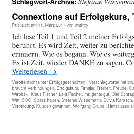
Stefanie Wiesema
Schlagwort-Archive:
Connextions auf Erfolgskurs, T
Publiziert am
11. März 2017
von
wittfrey
Ich lese Teil 1 und Teil 2 meiner Erfolg
berührt. Es wird Zeit, weiter zu bericht
erinnern. Wie es begann. Wie es weitergi
Es ist Zeit, wieder DANKE zu sagen. 
Weiterlesen
→
Veröffentlicht unter
Erfolgsgeschichten
|
Verschlagwortet mit
bni
braucht Verbindungen
,
Erfolgskurs
,
Firmilie
,
Freiheit
,
Freude
,
Ga
Wirobski
,
Klaus Fischer
,
Leni Fischer
,
mir gehts gut
,
Olaf Schra
Witt
,
SOG
,
Spass haben
,
Stefanie Wiesemann
,
Sylvia Karasch
Verbindung. Kunden gewinnen
,
Wolfgang Grube
|
Hinterlasse 