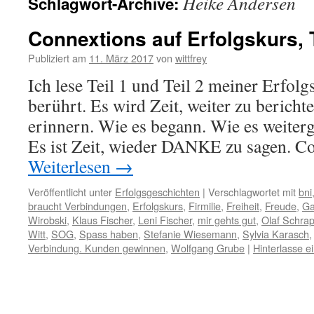
Heike Andersen
Schlagwort-Archive:
Connextions auf Erfolgskurs, T
Publiziert am
11. März 2017
von
wittfrey
Ich lese Teil 1 und Teil 2 meiner Erfolg
berührt. Es wird Zeit, weiter zu bericht
erinnern. Wie es begann. Wie es weitergi
Es ist Zeit, wieder DANKE zu sagen. 
Weiterlesen
→
Veröffentlicht unter
Erfolgsgeschichten
|
Verschlagwortet mit
bni
braucht Verbindungen
,
Erfolgskurs
,
Firmilie
,
Freiheit
,
Freude
,
Ga
Wirobski
,
Klaus Fischer
,
Leni Fischer
,
mir gehts gut
,
Olaf Schra
Witt
,
SOG
,
Spass haben
,
Stefanie Wiesemann
,
Sylvia Karasch
Verbindung. Kunden gewinnen
,
Wolfgang Grube
|
Hinterlasse 