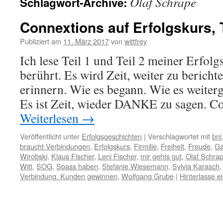
Olaf Schrape
Schlagwort-Archive:
Connextions auf Erfolgskurs, T
Publiziert am
11. März 2017
von
wittfrey
Ich lese Teil 1 und Teil 2 meiner Erfolg
berührt. Es wird Zeit, weiter zu bericht
erinnern. Wie es begann. Wie es weitergi
Es ist Zeit, wieder DANKE zu sagen. 
Weiterlesen
→
Veröffentlicht unter
Erfolgsgeschichten
|
Verschlagwortet mit
bni
braucht Verbindungen
,
Erfolgskurs
,
Firmilie
,
Freiheit
,
Freude
,
Ga
Wirobski
,
Klaus Fischer
,
Leni Fischer
,
mir gehts gut
,
Olaf Schra
Witt
,
SOG
,
Spass haben
,
Stefanie Wiesemann
,
Sylvia Karasch
Verbindung. Kunden gewinnen
,
Wolfgang Grube
|
Hinterlasse 