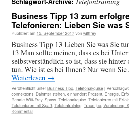
Telefontraining
Schlagwort-Archive:
Business Tipp 13 zum erfolgr
Telefonieren: Lieben Sie was 
Publiziert am
15. September 2017
von
wittfrey
Business Tipp 13 Lieben Sie was Sie tu
13 Man sollte meinen, dass es bei Unt
selbstverständlich so ist, dass sie hinter
tun. Wie ist es bei Ihnen? Nur wenn Si
Weiterlesen
→
Veröffentlicht unter
Business Tipp
,
Telefonakquise
|
Verschlagwo
connextions
,
Dahinter stehen
,
einhundert Prozent
,
Energie
,
Erfo
Renate Witt-Frey
,
Spass
,
Telefonakquise
,
Telefonieren mit Erfol
Telefonieren mit Spaß
,
Telefontraining
,
Traumjob
,
Verbindung. 
Kommentar