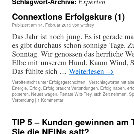
Experten
Schlagwort-Archive:
Connextions Erfolgskurs (1)
Publiziert am
14. Februar 2015
von
wittfrey
Das Jahr ist noch jung. Es ist gerade m
es gibt durchaus schon sonnige Tage. Zu
Sonntag. Wir genossen das herrliche We
Elbe mit unserem Hund. Kaum Wind, S
Das fühlte sich …
Weiterlesen
→
Veröffentlicht unter
Erfolgsgeschichten
|
Verschlagwortet mit
alt
Energie
,
Erfolg
,
Erfolg braucht Verbindungen
,
Erfolg haben
,
erf
pobieren
,
Neues wagen
,
Renate Witt-Frey
,
sich Zeit nehmen
,
Sp
Verbindung
|
1 Kommentar
TIP 5 – Kunden gewinnen am 
Sie die NEINs satt?