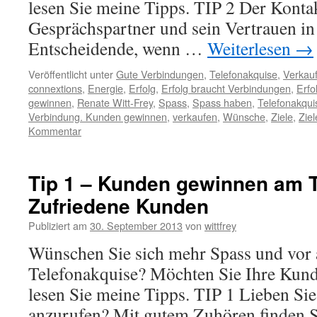
lesen Sie meine Tipps. TIP 2 Der Konta
Gesprächspartner und sein Vertrauen in 
Entscheidende, wenn …
Weiterlesen
→
Veröffentlicht unter
Gute Verbindungen
,
Telefonakquise
,
Verkauf
connextions
,
Energie
,
Erfolg
,
Erfolg braucht Verbindungen
,
Erfo
gewinnen
,
Renate Witt-Frey
,
Spass
,
Spass haben
,
Telefonakqui
Verbindung. Kunden gewinnen
,
verkaufen
,
Wünsche
,
Ziele
,
Ziel
Kommentar
Tip 1 – Kunden gewinnen am T
Zufriedene Kunden
Publiziert am
30. September 2013
von
wittfrey
Wünschen Sie sich mehr Spass und vor 
Telefonakquise? Möchten Sie Ihre Kun
lesen Sie meine Tipps. TIP 1 Lieben Si
anzurufen? Mit gutem Zuhören finden Si