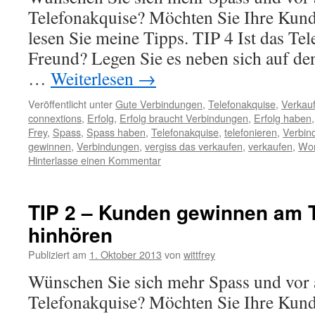
Telefonakquise? Möchten Sie Ihre Kun
lesen Sie meine Tipps. TIP 4 Ist das Tel
Freund? Legen Sie es neben sich auf de
…
Weiterlesen
→
Veröffentlicht unter
Gute Verbindungen
,
Telefonakquise
,
Verkauf
connextions
,
Erfolg
,
Erfolg braucht Verbindungen
,
Erfolg haben
Frey
,
Spass
,
Spass haben
,
Telefonakquise
,
telefonieren
,
Verbin
gewinnen
,
Verbindungen
,
vergiss das verkaufen
,
verkaufen
,
Wo
Hinterlasse einen Kommentar
TIP 2 – Kunden gewinnen am 
hinhören
Publiziert am
1. Oktober 2013
von
wittfrey
Wünschen Sie sich mehr Spass und vor 
Telefonakquise? Möchten Sie Ihre Kun