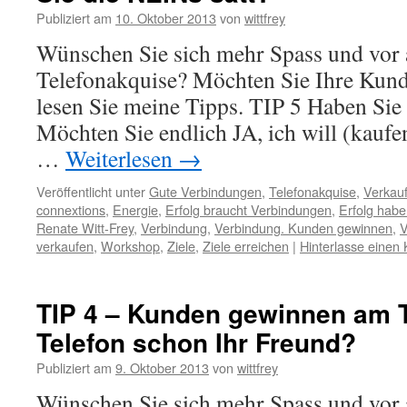
Publiziert am
10. Oktober 2013
von
wittfrey
Wünschen Sie sich mehr Spass und vor 
Telefonakquise? Möchten Sie Ihre Kun
lesen Sie meine Tipps. TIP 5 Haben Sie
Möchten Sie endlich JA, ich will (kaufe
…
Weiterlesen
→
Veröffentlicht unter
Gute Verbindungen
,
Telefonakquise
,
Verkauf
connextions
,
Energie
,
Erfolg braucht Verbindungen
,
Erfolg hab
Renate Witt-Frey
,
Verbindung
,
Verbindung. Kunden gewinnen
,
V
verkaufen
,
Workshop
,
Ziele
,
Ziele erreichen
|
Hinterlasse eine
TIP 4 – Kunden gewinnen am Te
Telefon schon Ihr Freund?
Publiziert am
9. Oktober 2013
von
wittfrey
Wünschen Sie sich mehr Spass und vor 