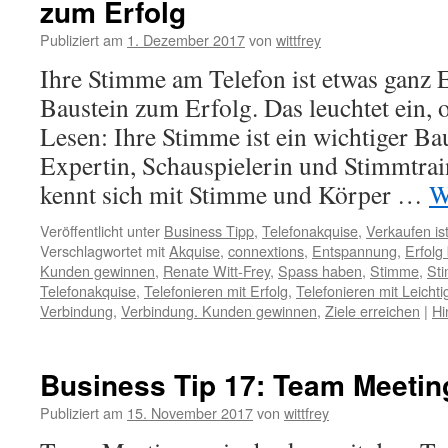
zum Erfolg
Publiziert am
1. Dezember 2017
von
wittfrey
Ihre Stimme am Telefon ist etwas ganz 
Baustein zum Erfolg. Das leuchtet ein,
Lesen: Ihre Stimme ist ein wichtiger Ba
Expertin, Schauspielerin und Stimmtra
kennt sich mit Stimme und Körper …
W
Veröffentlicht unter
Business Tipp
,
Telefonakquise
,
Verkaufen is
Verschlagwortet mit
Akquise
,
connextions
,
Entspannung
,
Erfolg
Kunden gewinnen
,
Renate Witt-Frey
,
Spass haben
,
Stimme
,
Sti
Telefonakquise
,
Telefonieren mit Erfolg
,
Telefonieren mit Leichti
Verbindung
,
Verbindung. Kunden gewinnen
,
Ziele erreichen
|
Hi
Business Tip 17: Team Meetin
Publiziert am
15. November 2017
von
wittfrey