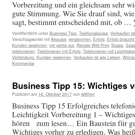
Vorbereitung und ein gleichsam sehr wic
gute Stimmung. Wie Sie drauf sind, wie
sagt, bestimmt entscheidend mit, ob …
Veröffentlicht unter
Business Tipp
,
Telefonakquise
,
Verkaufen is
Verschlagwortet mit
Akquise
,
einstimmen
,
Erfolg
,
Erfolg brauch
Kunden gewinnen
,
mir gehts gut
,
Renate Witt-Frey
,
Spass
,
Spas
telefonieren
,
Telefonieren mit Erfolg
,
Telefonieren mit Leichtigkei
Verbindung. Kunden gewinnen
,
Verkaufen ist wie Lieben
,
Wüns
Kommentar
Business Tipp 15: Wichtiges v
Publiziert am
16. Oktober 2017
von
wittfrey
Business Tipp 15 Erfolgreiches telefon
Leichtigkeit Vorbereitung 1 – Wichtige
hören zum lesen… Ein Baustein für gut
Wichtiges vorher zu erledigen. Was heiß