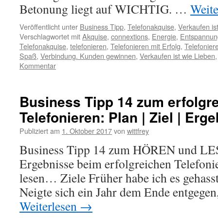
Betonung liegt auf WICHTIG. …
Weite
Veröffentlicht unter
Business Tipp
,
Telefonakquise
,
Verkaufen is
Verschlagwortet mit
Akquise
,
connextions
,
Energie
,
Entspannun
Telefonakquise
,
telefonieren
,
Telefonieren mit Erfolg
,
Telefoniere
Spaß
,
Verbindung. Kunden gewinnen
,
Verkaufen ist wie Lieben
Kommentar
Business Tipp 14 zum erfolgr
Telefonieren: Plan | Ziel | Erg
Publiziert am
1. Oktober 2017
von
wittfrey
Business Tipp 14 zum HÖREN und LESE
Ergebnisse beim erfolgreichen Telefo
lesen… Ziele Früher habe ich es gehasst,
Neigte sich ein Jahr dem Ende entgegen,
Weiterlesen
→