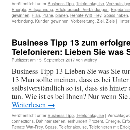
Veröffentlicht unter
Business Tipp
,
Telefonakquise
,
Verkaufstipp
Energie
,
Entspannung
,
Erfolg braucht Verbindungen
,
Ergebniss
gewinnen
,
Plan
,
Pläne
,
planen
,
Renate Witt-Frey
,
Spass haben
Verbindung. Kunden gewinnen
,
Vorbereitung
,
Ziel
,
Ziele
|
Hinte
Business Tipp 13 zum erfolgr
Telefonieren: Lieben Sie was 
Publiziert am
15. September 2017
von
wittfrey
Business Tipp 13 Lieben Sie was Sie tu
13 Man sollte meinen, dass es bei Unt
selbstverständlich so ist, dass sie hinter
tun. Wie ist es bei Ihnen? Nur wenn Si
Weiterlesen
→
Veröffentlicht unter
Business Tipp
,
Telefonakquise
|
Verschlagwo
connextions
,
Dahinter stehen
,
einhundert Prozent
,
Energie
,
Erfo
Renate Witt-Frey
,
Spass
,
Telefonakquise
,
Telefonieren mit Erfol