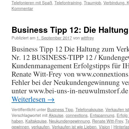
Telefonieren mit Spaß
,
Telefontraining
,
Traumjob
,
Verbindung. 
Kommentar
Business Tipp 12: Die Haltun
Publiziert am
1. September 2017
von
wittfrey
Business Tipp 12 Die Haltung zum Ver
Nr. 12 BUSINESS-TIPP 12 / Kundenge
Kundenmanagement Erfolgstipps für I
Renate Witt-Frey von www.connextions.d
Fehler bei der Neukundengewinnung ver
unter www.bei-uns-in-neuwulmstorf.de
Weiterlesen
→
Veröffentlicht unter
Business Tipp
,
Telefonakquise
,
Verkaufen is
Verschlagwortet mit
Akquise
,
connextions
,
Entspannung
,
Erfolg
haben
,
Kaltakquise
,
Neukundengewinnung
,
Renate Witt-Frey
,
T
gewinnen
,
verkaufen
,
Verkaufen ist wie Lieben
,
Vision
|
Hinterl