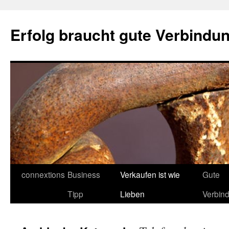
Erfolg braucht gute Verbindu
Springe
connextions
Business
Verkaufen ist wie
Gute
zum
Tipp
Lieben
Verbin
Inhalt