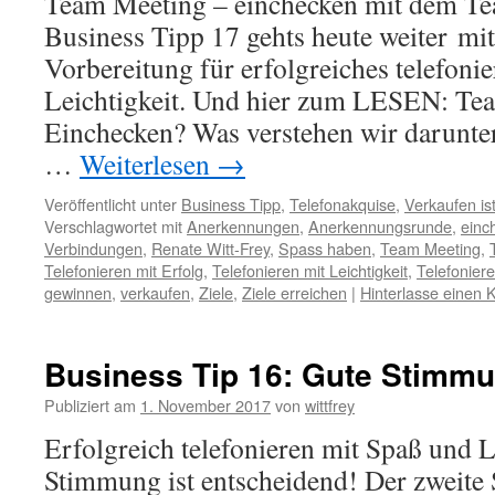
Team Meeting – einchecken mit dem
Business Tipp 17 gehts heute weiter m
Vorbereitung für erfolgreiches telefoni
Leichtigkeit. Und hier zum LESEN: Te
Einchecken? Was verstehen wir darunter
…
Weiterlesen
→
Veröffentlicht unter
Business Tipp
,
Telefonakquise
,
Verkaufen is
Verschlagwortet mit
Anerkennungen
,
Anerkennungsrunde
,
einc
Verbindungen
,
Renate Witt-Frey
,
Spass haben
,
Team Meeting
,
Telefonieren mit Erfolg
,
Telefonieren mit Leichtigkeit
,
Telefonier
gewinnen
,
verkaufen
,
Ziele
,
Ziele erreichen
|
Hinterlasse einen
Business Tip 16: Gute Stimm
Publiziert am
1. November 2017
von
wittfrey
Erfolgreich telefonieren mit Spaß und L
Stimmung ist entscheidend! Der zweite