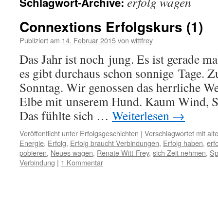
erfolg wagen
Schlagwort-Archive:
Connextions Erfolgskurs (1)
Publiziert am
14. Februar 2015
von
wittfrey
Das Jahr ist noch jung. Es ist gerade m
es gibt durchaus schon sonnige Tage. Zu
Sonntag. Wir genossen das herrliche We
Elbe mit unserem Hund. Kaum Wind, S
Das fühlte sich …
Weiterlesen
→
Veröffentlicht unter
Erfolgsgeschichten
|
Verschlagwortet mit
alt
Energie
,
Erfolg
,
Erfolg braucht Verbindungen
,
Erfolg haben
,
erf
pobieren
,
Neues wagen
,
Renate Witt-Frey
,
sich Zeit nehmen
,
Sp
Verbindung
|
1 Kommentar