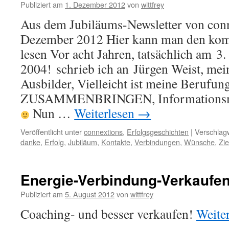
Publiziert am
1. Dezember 2012
von
wittfrey
Aus dem Jubiläums-Newsletter von con
Dezember 2012 Hier kann man den komp
lesen Vor acht Jahren, tatsächlich am 3
2004! schrieb ich an Jürgen Weist, mei
Ausbilder, Vielleicht ist meine Beru
ZUSAMMENBRINGEN, Informationsman
Nun …
Weiterlesen
→
Veröffentlicht unter
connextions
,
Erfolgsgeschichten
|
Verschlagw
danke
,
Erfolg
,
Jubiläum
,
Kontakte
,
Verbindungen
,
Wünsche
,
Zie
Energie-Verbindung-Verkaufe
Publiziert am
5. August 2012
von
wittfrey
Coaching- und besser verkaufen!
Weite