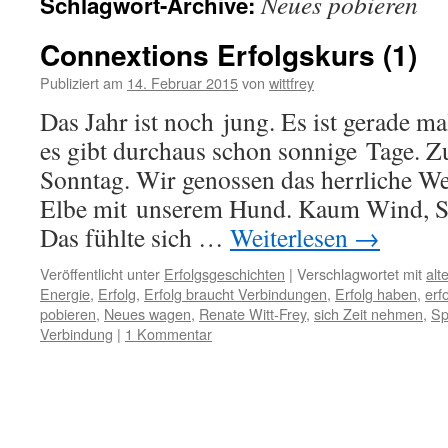
Neues pobieren
Schlagwort-Archive:
Connextions Erfolgskurs (1)
Publiziert am
14. Februar 2015
von
wittfrey
Das Jahr ist noch jung. Es ist gerade m
es gibt durchaus schon sonnige Tage. Zu
Sonntag. Wir genossen das herrliche We
Elbe mit unserem Hund. Kaum Wind, S
Das fühlte sich …
Weiterlesen
→
Veröffentlicht unter
Erfolgsgeschichten
|
Verschlagwortet mit
alt
Energie
,
Erfolg
,
Erfolg braucht Verbindungen
,
Erfolg haben
,
erf
pobieren
,
Neues wagen
,
Renate Witt-Frey
,
sich Zeit nehmen
,
Sp
Verbindung
|
1 Kommentar