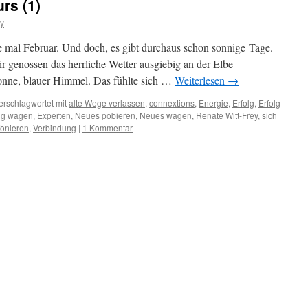
rs (1)
ey
de mal Februar. Und doch, es gibt durchaus schon sonnige Tage.
r genossen das herrliche Wetter ausgiebig an der Elbe
ne, blauer Himmel. Das fühlte sich …
Weiterlesen
→
erschlagwortet mit
alte Wege verlassen
,
connextions
,
Energie
,
Erfolg
,
Erfolg
olg wagen
,
Experten
,
Neues pobieren
,
Neues wagen
,
Renate Witt-Frey
,
sich
fonieren
,
Verbindung
|
1 Kommentar