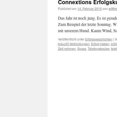
Connextions Erfolgsku
Publiziert am
14. Februar 2015
von
wittfr
Das Jahr ist noch jung. Es ist gera
Zum Beispiel der letzte Sonntag. Wi
mit unserem Hund. Kaum Wind, Son
Veröffentlicht unter
Erfolgsgeschichten
|
V
braucht Verbindungen
,
Erfolg haben
,
erf
Zeit nehmen
,
Spass
,
Telefonakquise
,
tele