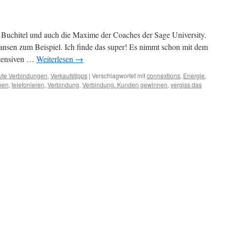
n
in Buchitel und auch die Maxime der Coaches der Sage University.
ansen zum Beispiel. Ich finde das super! Es nimmt schon mit dem
ntensiven …
Weiterlesen
→
ute Verbindungen
,
Verkaufstipps
|
Verschlagwortet mit
connextions
,
Energie
,
ben
,
telefonieren
,
Verbindung
,
Verbindung. Kunden gewinnen
,
vergiss das