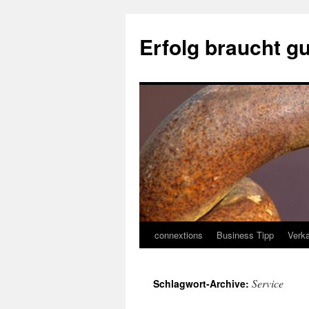
Erfolg braucht g
connextions
Business Tipp
Verka
Springe
zum
Service
Schlagwort-Archive:
Inhalt