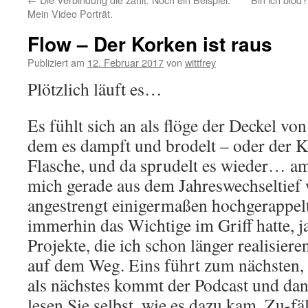
Mein Video Porträt.
Flow – Der Korken ist raus
Publiziert am
12. Februar 2017
von
wittfrey
Plötzlich läuft es…
Es fühlt sich an als flöge der Deckel vo
dem es dampft und brodelt – oder der K
Flasche, und da sprudelt es wieder… a
mich gerade aus dem Jahreswechseltief 
angestrengt einigermaßen hochgerappel
immerhin das Wichtige im Griff hatte, ja
Projekte, die ich schon länger realisieren
auf dem Weg. Eins führt zum nächsten, d
als nächstes kommt der Podcast und d
lesen Sie selbst, wie es dazu kam. Zu-fäl